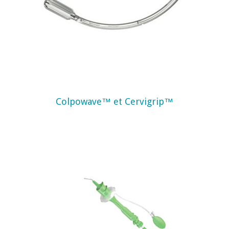
Colpowave™ et Cervigrip™