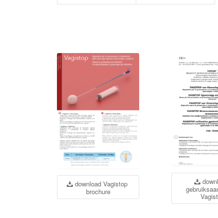
down
download Vagistop
gebruiksaa
brochure
Vagis