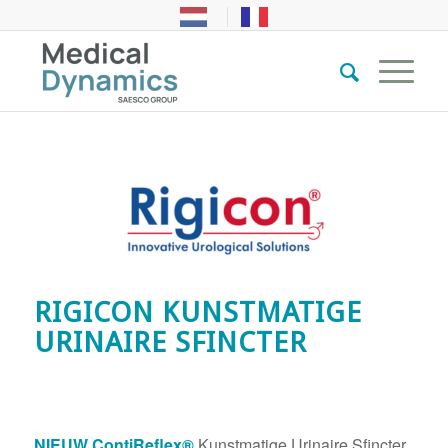
RIGICON KUNSTMATIGE
URINAIRE SFINCTER
NIEUW ContiReflex®
Kunstmatige Urinaire Sfincter,