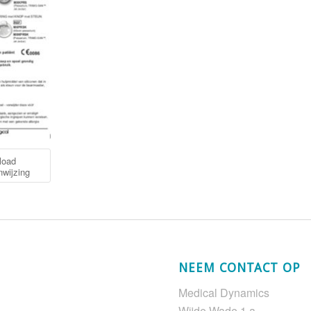
load
nwijzing
NEEM CONTACT OP
Medical Dynamics
Wijde Wade 1 a