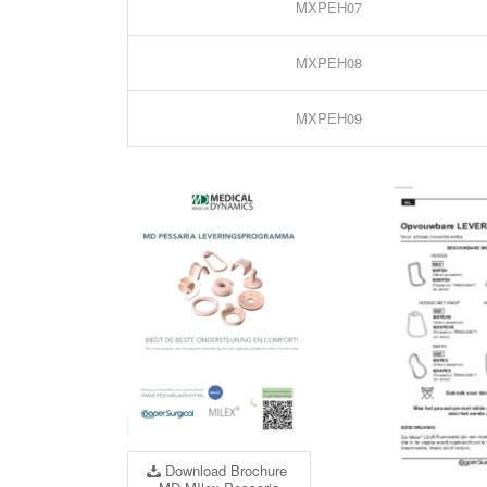
MXPEH07
MXPEH08
MXPEH09
Download Brochure