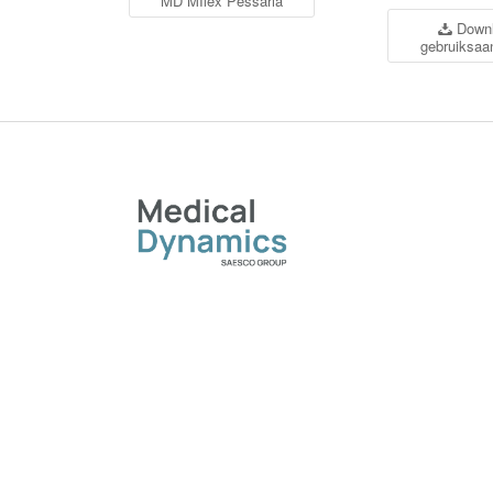
MD MIlex Pessaria
Down
gebruiksaa