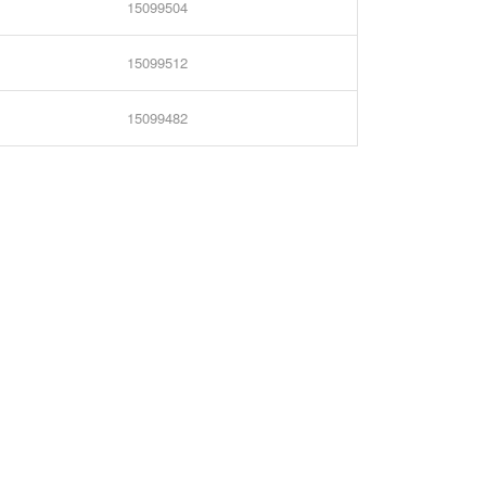
15099504
15099512
15099482