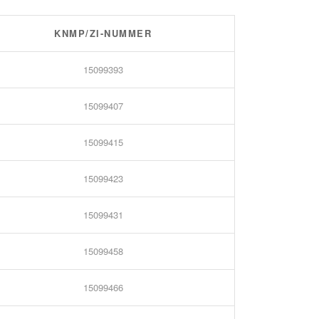
KNMP/ZI-NUMMER
15099393
15099407
15099415
15099423
15099431
15099458
15099466