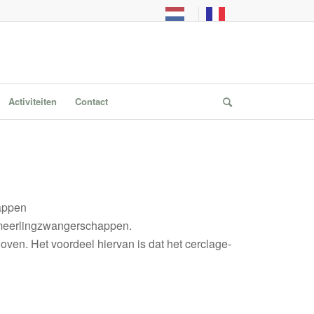
Activiteiten
Contact
happen
ij meerlingzwangerschappen.
en. Het voordeel hiervan is dat het cerclage-