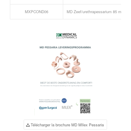
MXPCOND06
MD Zeef/urethrapessarium 85 mm
Télécharger la brochure MD MIlex Pessaria